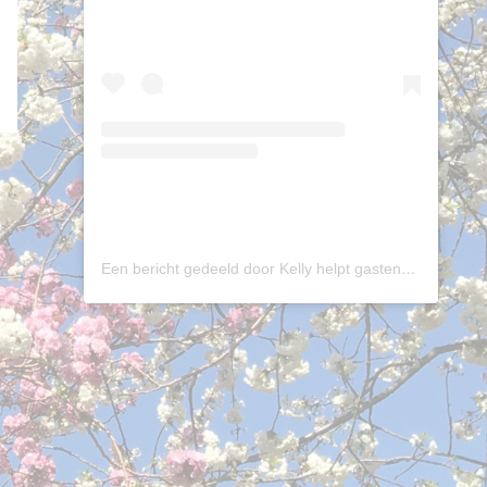
Een bericht gedeeld door Kelly helpt gastenbedrijven (@khbedrijfsondersteuning)