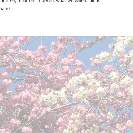
moeten, maar ont-moeten, waar we willen.” aldus
maar?